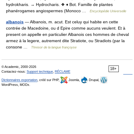
hydrokharis. → Hydrocharis. ❖ ♦ Bot. Famille de plantes
phanérogames angiospermes (Monoco …
Encyclopédie Universelle
albanois
— Albanois, m. acut. Est celuy qui habite en cette
contrée de Macedoine, ou d Epire comme aucuns veulent. Et à
present on appelle en particulier Albanois ces hommes de cheval
armez à la legere, autrement dite Stratiote, ou Stradiots (par la
consone …
Thresor de la langue françoyse
© Academic, 2000-2026
18+
Contactez-nous:
Support technique
,
RÉCLAME
Dictionnaires exportation
, créé sur PHP,
Joomla,
Drupal,
WordPress, MODx.