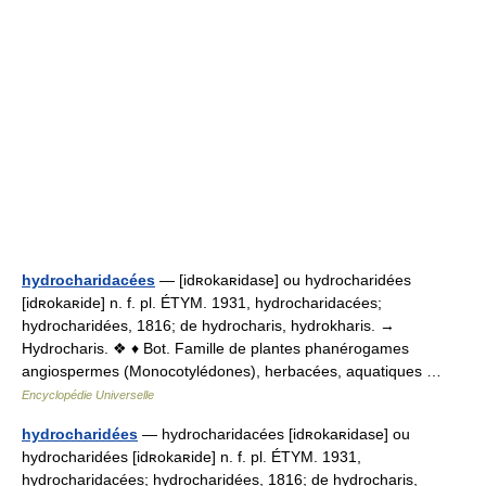
hydrocharidacées
— [idʀokaʀidase] ou hydrocharidées
[idʀokaʀide] n. f. pl. ÉTYM. 1931, hydrocharidacées;
hydrocharidées, 1816; de hydrocharis, hydrokharis. →
Hydrocharis. ❖ ♦ Bot. Famille de plantes phanérogames
angiospermes (Monocotylédones), herbacées, aquatiques …
Encyclopédie Universelle
hydrocharidées
— hydrocharidacées [idʀokaʀidase] ou
hydrocharidées [idʀokaʀide] n. f. pl. ÉTYM. 1931,
hydrocharidacées; hydrocharidées, 1816; de hydrocharis,