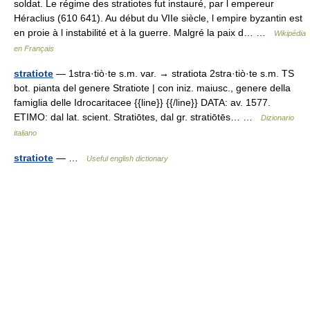
soldat. Le régime des stratiotes fut instauré, par l empereur
Héraclius (610 641). Au début du VIIe siècle, l empire byzantin est
en proie à l instabilité et à la guerre. Malgré la paix d… …
Wikipédia
en Français
stratiote
— 1stra·tiò·te s.m. var. → stratiota 2stra·tiò·te s.m. TS
bot. pianta del genere Stratiote | con iniz. maiusc., genere della
famiglia delle Idrocaritacee {{line}} {{/line}} DATA: av. 1577.
ETIMO: dal lat. scient. Stratiōtes, dal gr. stratiōtēs… …
Dizionario
italiano
stratiote
— …
Useful english dictionary