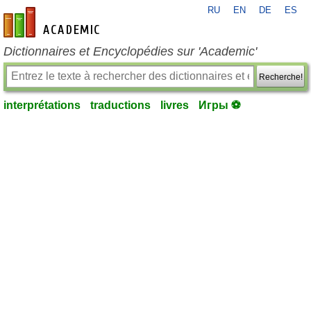
RU
EN
DE
ES
fr-academic.com
Dictionnaires et Encyclopédies sur 'Academic'
Recherche!
interprétations
traductions
livres
Игры ⚽