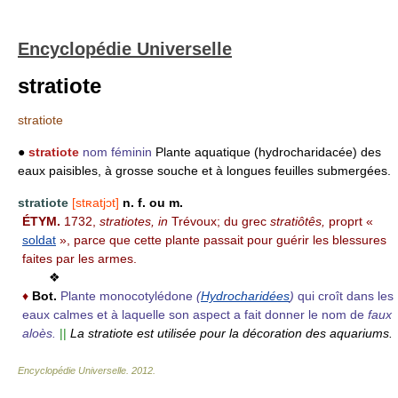
Encyclopédie Universelle
stratiote
stratiote
●
stratiote
nom féminin
Plante aquatique (hydrocharidacée) des
eaux paisibles, à grosse souche et à longues feuilles submergées.
stratiote
[stʀatjɔt]
n. f. ou m.
ÉTYM.
1732,
stratiotes, in
Trévoux; du grec
stratiôtês,
proprt «
soldat
», parce que cette plante passait pour guérir les blessures
faites par les armes.
❖
♦
Bot.
Plante monocotylédone
(
Hydrocharidées
)
qui croît dans les
eaux calmes et à laquelle son aspect a fait donner le nom de
faux
aloès.
||
La stratiote est utilisée pour la décoration des aquariums.
Encyclopédie Universelle
.
2012
.